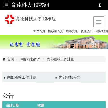
育達科大 稽核組
育達科技大學 稽核組
Tog
育達首頁|
稽核組首頁|
聯絡資訊|
資訊入口|
網站地圖
首頁
內部稽核作業
內部稽核工作計畫
內部稽核工作計畫
內部稽核報告
公告
張貼日期
標題