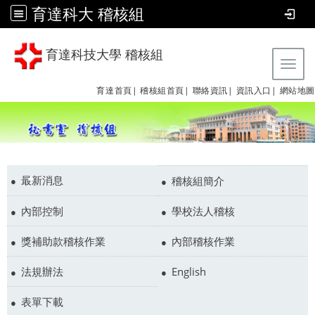
育達科大 稽核組
育達科技大學 稽核組
Tog
育達首頁|
稽核組首頁|
聯絡資訊|
資訊入口|
網站地圖
最新消息
稽核組簡介
內部控制
學校法人稽核
獎補助款稽核作業
內部稽核作業
法規辦法
English
表單下載