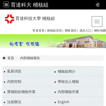
育達科大 稽核組
育達科技大學 稽核組
Tog
育達首頁|
稽核組首頁|
聯絡資訊|
資訊入口|
網站地圖
首頁
內部稽核報告
最新消息
稽核組簡介
內部控制
學校法人稽核
獎補助款稽核作業
內部稽核作業
法規辦法
English