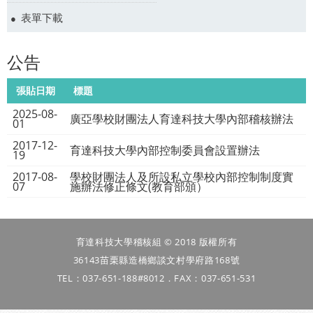
表單下載
公告
張貼日期
標題
2025-08-
廣亞學校財團法人育達科技大學內部稽核辦法
01
2017-12-
育達科技大學內部控制委員會設置辦法
19
2017-08-
學校財團法人及所設私立學校內部控制制度實
07
施辦法修正條文(教育部頒）
育達科技大學稽核組 © 2018 版權所有
36143苗栗縣造橋鄉談文村學府路168號
TEL：037-651-188#8012．FAX：037-651-531