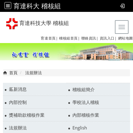
育達科大 稽核組
育達科技大學 稽核組
Tog
育達首頁|
稽核組首頁|
聯絡資訊|
資訊入口|
網站地圖
首頁
法規辦法
最新消息
稽核組簡介
內部控制
學校法人稽核
獎補助款稽核作業
內部稽核作業
法規辦法
English