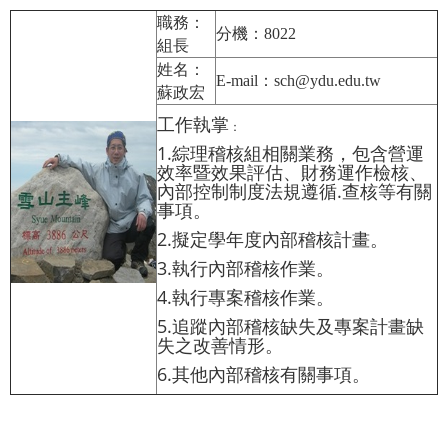
職務：
分機：8022
組長
姓名：
E-mail：
sch@ydu.edu.tw
蘇政宏
工作執掌
：
1.綜理稽核組相關業務，包含營運
效率暨效果評估、財務運作檢核、
內部控制制度法規遵循.查核等有關
事項。
2.擬定學年度內部稽核計畫。
3.執行內部稽核作業。
4.執行專案稽核作業。
5.追蹤內部稽核缺失及專案計畫缺
失之改善情形。
6.其他內部稽核有關事項。