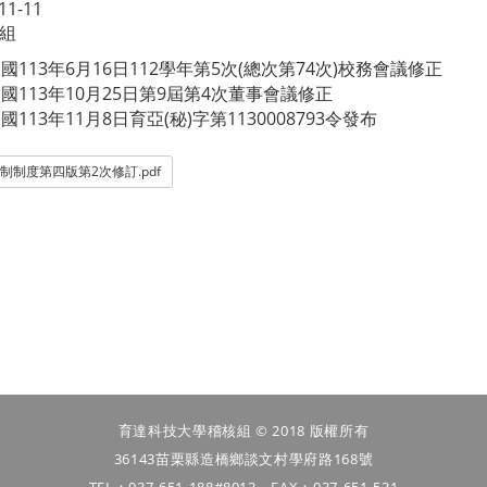
11-11
組
國113年6月16日112學年第5次(總次第74次)校務會議修正
國113年10月25日第9屆第4次董事會議修正
國113年11月8日育亞(秘)字第1130008793令發布
制制度第四版第2次修訂.pdf
育達科技大學稽核組 © 2018 版權所有
36143苗栗縣造橋鄉談文村學府路168號