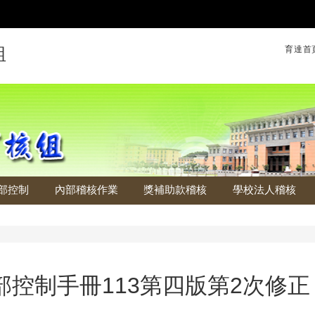
育達首
組
部控制
內部稽核作業
獎補助款稽核
學校法人稽核
部控制手冊113第四版第2次修正