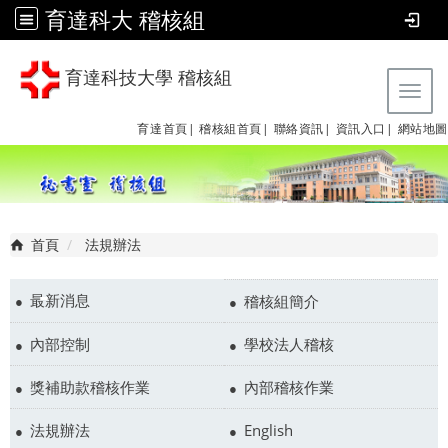
育達科大 稽核組
育達科技大學 稽核組
Tog
育達首頁|
稽核組首頁|
聯絡資訊|
資訊入口|
網站地圖
首頁
法規辦法
最新消息
稽核組簡介
內部控制
學校法人稽核
獎補助款稽核作業
內部稽核作業
法規辦法
English