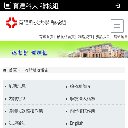
育達科大 稽核組
育達科技大學 稽核組
Tog
育達首頁|
稽核組首頁|
聯絡資訊|
資訊入口|
網站地圖
首頁
內部稽核報告
最新消息
稽核組簡介
內部控制
學校法人稽核
獎補助款稽核作業
內部稽核作業
法規辦法
English