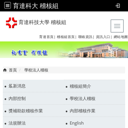
育達科大 稽核組
育達科技大學 稽核組
Tog
育達首頁|
稽核組首頁|
聯絡資訊|
資訊入口|
網站地圖
首頁
學校法人稽核
最新消息
稽核組簡介
內部控制
學校法人稽核
獎補助款稽核作業
內部稽核作業
法規辦法
English