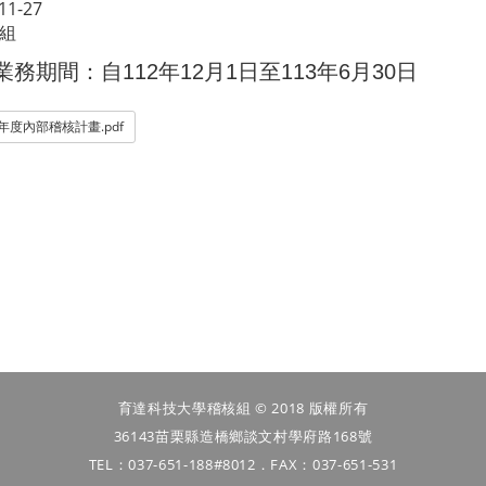
11-27
組
年
年
業務期間：自
112
12
月
1
日至
113
6
月
30
日
學年度內部稽核計畫.pdf
育達科技大學稽核組 © 2018 版權所有
36143苗栗縣造橋鄉談文村學府路168號
TEL：037-651-188#8012．FAX：037-651-531