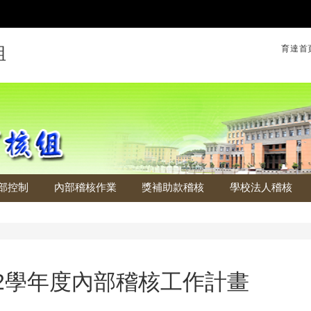
育達首
組
部控制
內部稽核作業
獎補助款稽核
學校法人稽核
12學年度內部稽核工作計畫