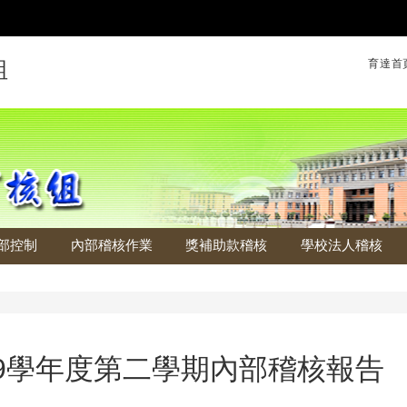
育達首
組
部控制
內部稽核作業
獎補助款稽核
學校法人稽核
9
學年度第二學期內部稽核報告