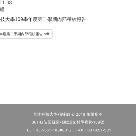
11-08
組
科技大學
109
學年度第二學期內部稽核報告
學年度第二學期內部稽核報告.pdf
育達科技大學稽核組 © 2018 版權所有
36143苗栗縣造橋鄉談文村學府路168號
TEL：037-651-188#8012．FAX：037-651-531