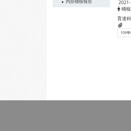
內部稽核報告
2021-
稽核
育達
109