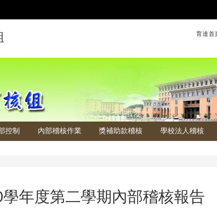
育達首
組
部控制
內部稽核作業
獎補助款稽核
學校法人稽核
10學年度第二學期內部稽核報告