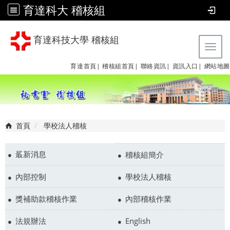
育達科大 稽核組
育達科技大學 稽核組
Tog
育達首頁|
稽核組首頁|
聯絡資訊|
資訊入口|
網站地圖
首頁
學校法人稽核
最新消息
稽核組簡介
內部控制
學校法人稽核
獎補助款稽核作業
內部稽核作業
法規辦法
English