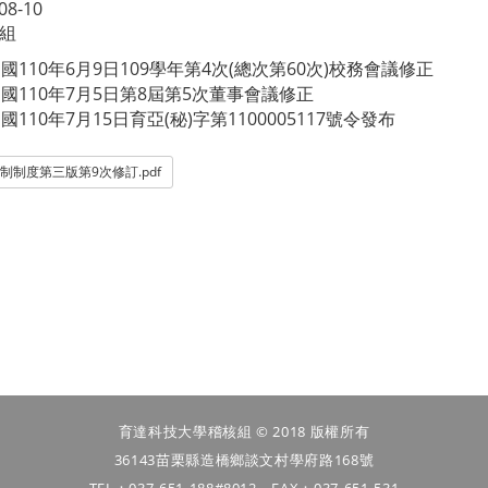
08-10
組
國110年6月9日109學年第4次(總次第60次)校務會議修正
國110年7月5日第8屆第5次董事會議修正
國110年7月15日育亞(秘)字第1100005117號令發布
制制度第三版第9次修訂.pdf
育達科技大學稽核組 © 2018 版權所有
36143苗栗縣造橋鄉談文村學府路168號