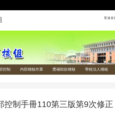
育達首
組
部控制
內部稽核作業
獎補助款稽核
學校法人稽核
部控制手冊110第三版第9次修正