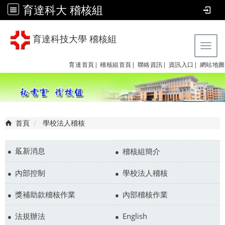
育達科大 稽核組
育達科技大學 稽核組
Tog
育達首頁|
稽核組首頁|
聯絡資訊|
資訊入口|
網站地圖
首頁
學校法人稽核
最新消息
稽核組簡介
內部控制
學校法人稽核
獎補助款稽核作業
內部稽核作業
法規辦法
English