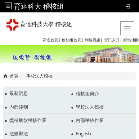
育達科大 稽核組
育達科技大學 稽核組
Tog
育達首頁|
稽核組首頁|
聯絡資訊|
資訊入口|
網站地圖
首頁
學校法人稽核
最新消息
稽核組簡介
內部控制
學校法人稽核
獎補助款稽核作業
內部稽核作業
法規辦法
English