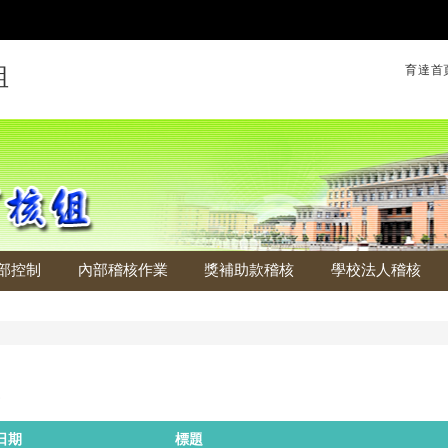
育達首
組
部控制
內部稽核作業
獎補助款稽核
學校法人稽核
告
日期
標題