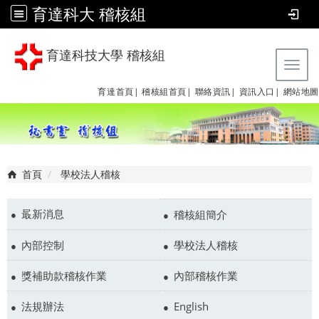
育達科大 稽核組
育達科技大學 稽核組
Tog
育達首頁|
稽核組首頁|
聯絡資訊|
資訊入口|
網站地圖
首頁
學校法人稽核
最新消息
稽核組簡介
內部控制
學校法人稽核
獎補助款稽核作業
內部稽核作業
法規辦法
English